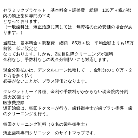
セラミックブラケット 基本料金＋調整費 総額 105万＋税が都
内の矯正歯科専門の平均
となっております。
（一般歯科は、矯正治療に関しては、無資格のため安価の場合があ
ります。）
当院は、基本料金＋調整費 総額 85万＋税 平均金額よりも15万
前後 低い設定と
なっております。しかも、2回目以降クリーニングが無料
金利なし、手数料なしの現金分割払いにも対応します。
現金分割払いは、デンタルローン比較して 、金利分の１０万～２
０万を多く払う
必要がないことが、プラス評価となります。
クレジットカード各種、金利や手数料がかからない現金院内分割
最大20回まで
医療費控除
矯正治療は、毎回ドクターが行う。歯科衛生士が歯ブラシ指導・歯
のクリーニングを行う。
毎回クリーニング無料（６名の歯科衛生士）
矯正歯科専門クリニック のサイトマップです。